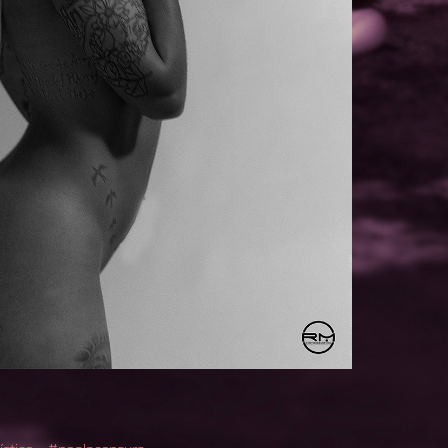
ístico -- #noalacensura