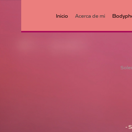
Inicio
Acerca de mi
Bodyph
Soled
- S