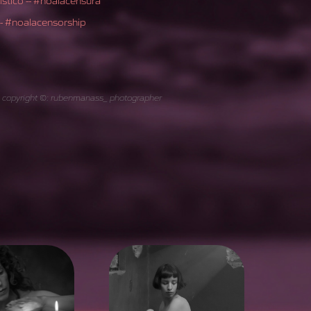
r-- #noalacensorship
 - copyright ©: rubenmanass_ photographer