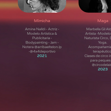
Mímicha
Maga
Amina Nalldi - Actriz -
Marbella Gil Al
Modelo Artística &
Artista -Modelo 
Publicitaria -
Naturista Circo,
Bodypainting - Jam -
Yoga.
Notera @arribaeltelon.lp
Acompañami
-@4x4deportivo
terapéutico
2021
Clases de circo i
para peques
2023