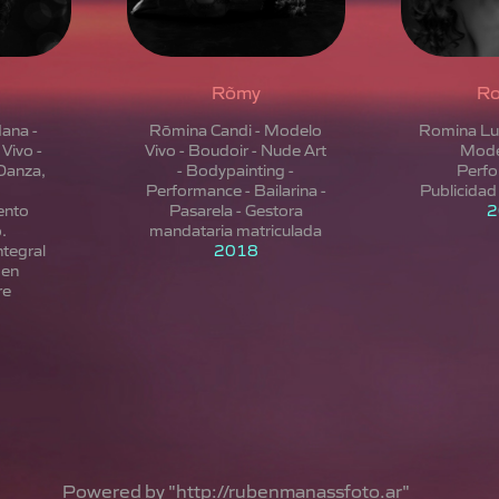
Rõmy
Ro
dana -
Rōmina Candi - Modelo
Romina Lug
Vivo -
Vivo - Boudoir - Nude Art
Model
 Danza,
- Bodypainting -
Perfo
Performance - Bailarina -
Publicidad 
ento
Pasarela - Gestora
2
.
mandataria matriculada
ntegral
2018
 en
Powered by "http://rubenmanassfoto.ar"