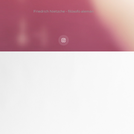
Friedrich Nietzche - filósofo alemán