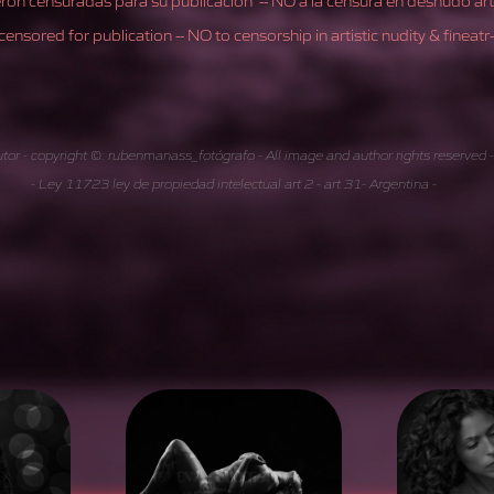
 censored for publication -- NO to censorship in artistic nudity & fineat
tor - copyright ©: rubenmanass_fotógrafo - All image and author rights reserved
- Ley 11723 ley de propiedad intelectual art 2 - art 31- Argentina -