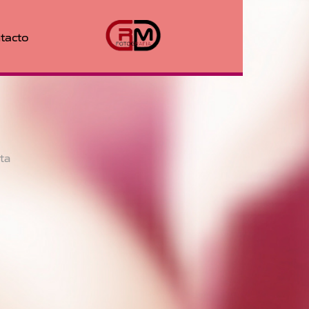
tacto
sta