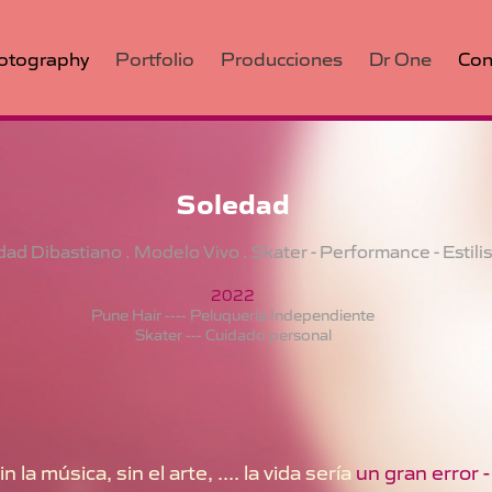
otography
Portfolio
Producciones
Dr One
Con
Soledad
ad Dibastiano . Modelo Vivo . Skater - Performance - Estili
2022
Pune Hair ---- Peluqueria Independiente
Skater --- Cuidado personal
in la música, sin el arte, .... la vida sería
un gran error -