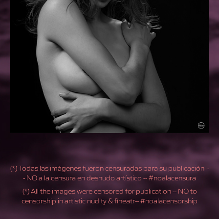
(*) Todas las imágenes fueron censuradas para su publicación -
- NO a la censura en desnudo artístico -- #noalacensura
(*) All the images were censored for publication -- NO to
censorship in artistic nudity & fineatr-- #noalacensorship