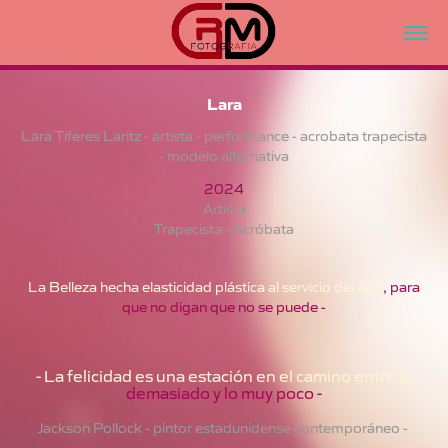
Lara
Lara Tiferes Laritz - artista - performance - acrobata trapecista
- modelo alternativa
2024
Artista
Trapecista - Acróbata
La Belleza hecha elasticidad plástica
al servicio del art
e
, para
que no digan que no se puede -
- La felicidad es una estación en el camino entre
lo
demasiado y lo muy poco -
Jackson Pollock - pintor estadunidense contemporáneo -