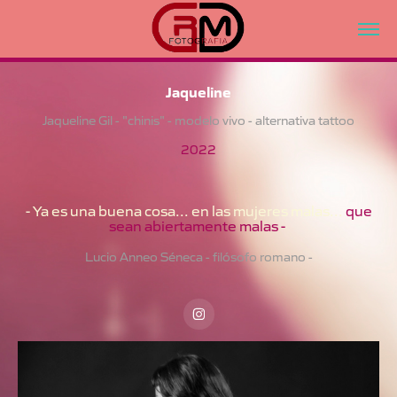
Jaqueline
Jaqueline Gil - "chinis" - modelo vivo - alternativa tattoo
2022
- Ya es una buena cosa... en las mujeres malas...
que
sean abiertamente malas -
Lucio Anneo Séneca - filósofo romano -