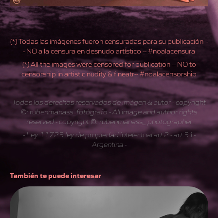
(*) Todas las imágenes fueron censuradas para su publicación -
- NO a la censura en desnudo artístico -- #noalacensura
(*) All the images were censored for publication -- NO to
censorship in artistic nudity & fineatr-- #noalacensorship
Todos los derechos reservados de imágen & autor - copyright
©: rubenmanass_fotógrafo - All image and author rights
reserved - copyright ©: rubenmanass_ photographer
- Ley 11723 ley de propiedad intelectual art 2 - art 31-
Argentina -
También te puede interesar